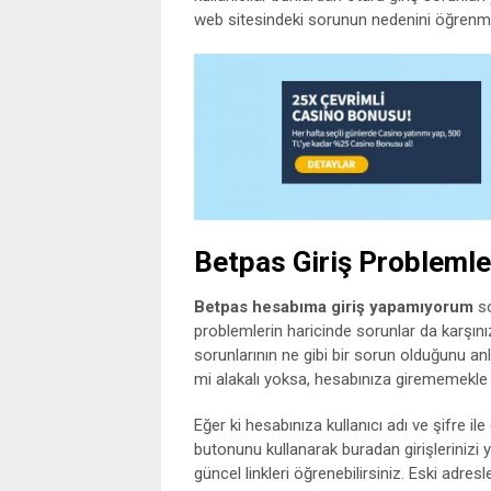
web sitesindeki sorunun nedenini öğrenmek
Betpas Giriş Problemle
Betpas hesabıma giriş yapamıyorum
s
problemlerin haricinde sorunlar da karşınız
sorunlarının ne gibi bir sorun olduğunu a
mi alakalı yoksa, hesabınıza girememekle 
Eğer ki hesabınıza kullanıcı adı ve şifre 
butonunu kullanarak buradan girişlerinizi 
güncel linkleri öğrenebilirsiniz. Eski adresl