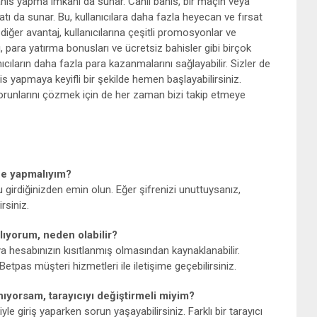
ı bahis yapma imkanı da sunar. Canlı bahis, bir maçın veya
tı da sunar. Bu, kullanıcılara daha fazla heyecan ve fırsat
 diğer avantaj, kullanıcılarına çeşitli promosyonlar ve
 para yatırma bonusları ve ücretsiz bahisler gibi birçok
nıcıların daha fazla para kazanmalarını sağlayabilir. Sizler de
is yapmaya keyifli bir şekilde hemen başlayabilirsiniz.
orunlarını çözmek için de her zaman bizi takip etmeye
ne yapmalıyım?
ru girdiğinizden emin olun. Eğer şifrenizi unuttuysanız,
rsiniz.
lıyorum, neden olabilir?
veya hesabınızın kısıtlanmış olmasından kaynaklanabilir.
tpas müşteri hizmetleri ile iletişime geçebilirsiniz.
ıyorsam, tarayıcıyı değiştirmeli miyim?
le giriş yaparken sorun yaşayabilirsiniz. Farklı bir tarayıcı