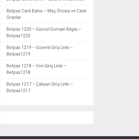
Betpas Canlı Bahis – Maç Öncesi ve Canlı
Oranlar
Betpas 1220 – Güncel Domain Bilgisi –
Betpas1220
Betpas 1219 – Güvenli Giriş Linki –
Betpas1219
Betpas 1218 – Son Giriş Linki –
Betpas1218
Betpas 1217 – Çalışan Giriş Linki –
Betpas1217