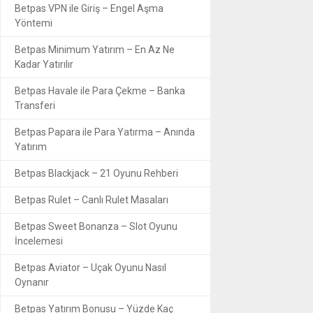
Betpas VPN ile Giriş – Engel Aşma
Yöntemi
Betpas Minimum Yatırım – En Az Ne
Kadar Yatırılır
Betpas Havale ile Para Çekme – Banka
Transferi
Betpas Papara ile Para Yatırma – Anında
Yatırım
Betpas Blackjack – 21 Oyunu Rehberi
Betpas Rulet – Canlı Rulet Masaları
Betpas Sweet Bonanza – Slot Oyunu
İncelemesi
Betpas Aviator – Uçak Oyunu Nasıl
Oynanır
Betpas Yatırım Bonusu – Yüzde Kaç