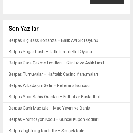
Son Yazılar
Betpas Big Bass Bonanza – Balık Avı Slot Oyunu
Betpas Sugar Rush – Tatlı Temalı Slot Oyunu
Betpas Para Çekme Limitleri – Günlük ve Aylık Limit
Betpas Turnuvalar – Haftalık Casino Yarışmaları
Betpas Arkadaşını Getir – Referans Bonusu
Betpas Spor Bahis Oranları – Futbol ve Basketbol
Betpas Canlı Maç İzle – Maç Yayını ve Bahis
Betpas Promosyon Kodu – Güncel Kupon Kodları
Betpas Lightning Roulette – Şimşek Rulet