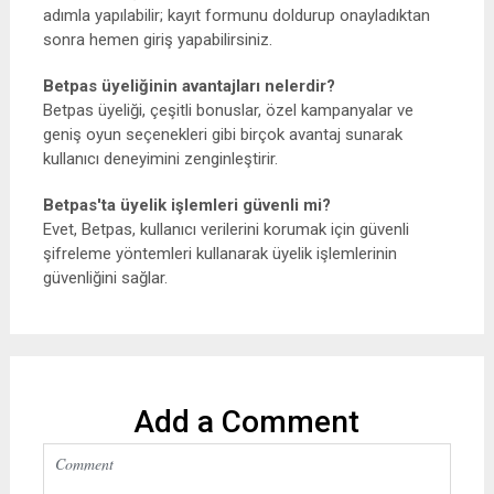
adımla yapılabilir; kayıt formunu doldurup onayladıktan
sonra hemen giriş yapabilirsiniz.
Betpas üyeliğinin avantajları nelerdir?
Betpas üyeliği, çeşitli bonuslar, özel kampanyalar ve
geniş oyun seçenekleri gibi birçok avantaj sunarak
kullanıcı deneyimini zenginleştirir.
Betpas'ta üyelik işlemleri güvenli mi?
Evet, Betpas, kullanıcı verilerini korumak için güvenli
şifreleme yöntemleri kullanarak üyelik işlemlerinin
güvenliğini sağlar.
Add a Comment