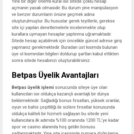
Yine bir diğer önemli kural ise sitede çoklu hesap
açmanın yasak olmasıdır. Bu durum yine manipülasyon
ve benzer durumların önüne geçmek adına
oluşturulmuştur. Bu hususlar gerek teyitlerle, gerekse
site içi yapılan denetlemelerle incelenmekte olup
kurallara uymayan hesaplar yaptırıma uğramaktadır.
Sitede hesap açabilmek için öncelikle güncel adrese giriş
yapmanız gerekmektedir. Buradan üst kısımda bulunan
üye ol kısmından bilgileri doldurup şartları kabul ettikten
sonra sitede hesabınızı oluşturabilirsiniz.
Betpas Üyelik Avantajları
Betpas üyelik işlemi
sonucunda siteye üye olan
kullanıcıları ise oldukça kazançlı avantajlı bir dünya
beklemektedir. Sağladığı bonus fırsatları, yüksek oranlar,
oyun ve bahis çeşitliliği ile sizlere fırsatlar konusunda
oldukça kaliteli bir hizmeti sağlayan bu sitede yeni
kullanıcılara ilk adımda %100 oranında 1200 TL’ye kadar
spor ve casino alanında hoş geldin bonusu
sağlanmaktadır. Yine site içerisinde numara doğrulama