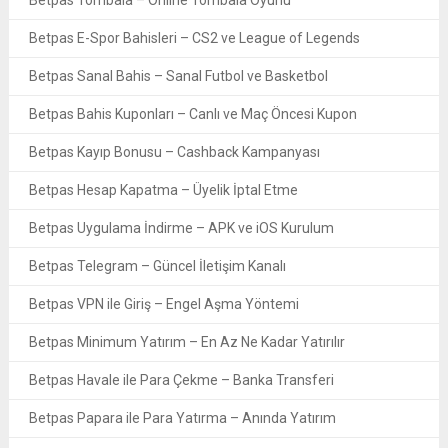
Betpas Tombala – Online Tombala Oyunu
Betpas E-Spor Bahisleri – CS2 ve League of Legends
Betpas Sanal Bahis – Sanal Futbol ve Basketbol
Betpas Bahis Kuponları – Canlı ve Maç Öncesi Kupon
Betpas Kayıp Bonusu – Cashback Kampanyası
Betpas Hesap Kapatma – Üyelik İptal Etme
Betpas Uygulama İndirme – APK ve iOS Kurulum
Betpas Telegram – Güncel İletişim Kanalı
Betpas VPN ile Giriş – Engel Aşma Yöntemi
Betpas Minimum Yatırım – En Az Ne Kadar Yatırılır
Betpas Havale ile Para Çekme – Banka Transferi
Betpas Papara ile Para Yatırma – Anında Yatırım